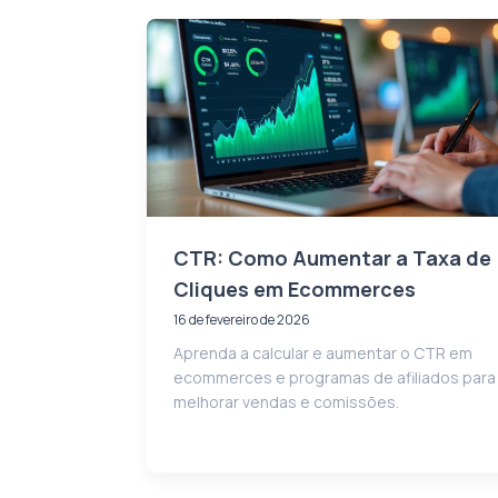
CTR: Como Aumentar a Taxa de
Cliques em Ecommerces
16 de fevereiro de 2026
Aprenda a calcular e aumentar o CTR em
ecommerces e programas de afiliados para
melhorar vendas e comissões.