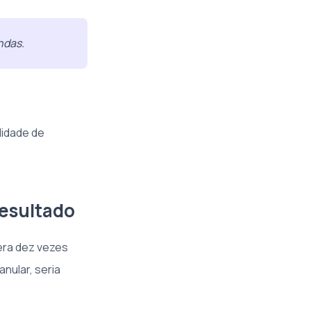
ndas.
lidade de
resultado
era dez vezes
anular, seria