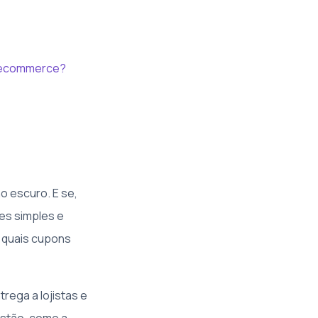
em ecommerce?
o escuro. E se,
es simples e
, quais cupons
rega a lojistas e