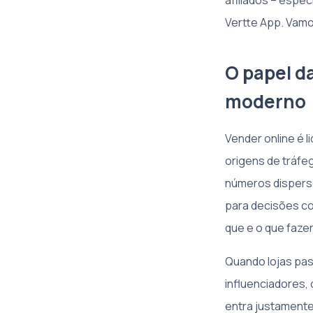
afiliados – espe
Vertte App. Vamo
O papel d
moderno
Vender online é 
origens de tráfe
números disperso
para decisões co
que e o que faze
Quando lojas pa
influenciadores,
entra justamente 