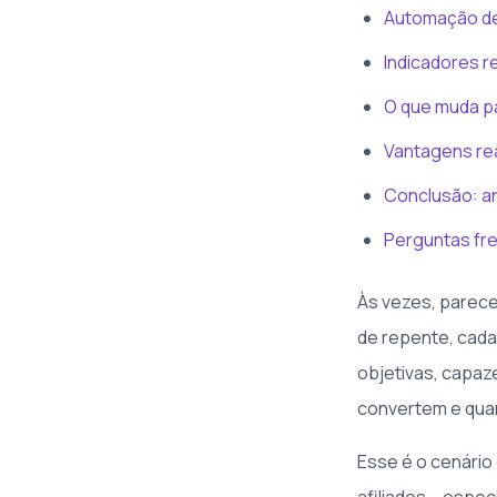
Automação de
Indicadores r
O que muda pa
Vantagens rea
Conclusão: a
Perguntas fr
Às vezes, parece
de repente, cad
objetivas, capaz
convertem e quan
Esse é o cenário 