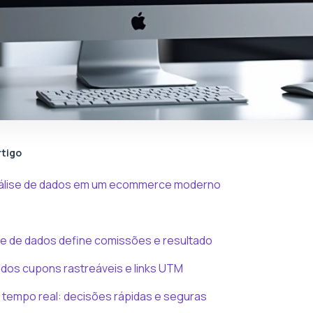
rtigo
nálise de dados em um ecommerce moderno
e de dados define comissões e resultado
 dos cupons rastreáveis e links UTM
 tempo real: decisões rápidas e seguras