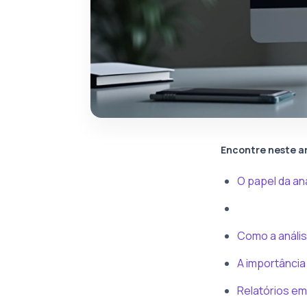
Encontre neste a
O papel da a
Como a anális
A importância
Relatórios em