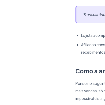
Transparênci
Lojista acom
Afiliados con
recebimentos
Como a an
Pense no seguint
mais vendas, só q
impossível distin