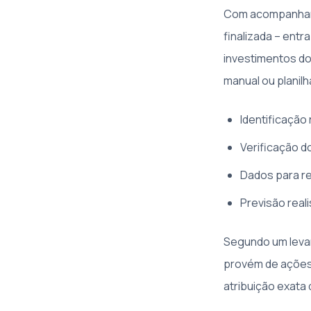
Com acompanhamen
finalizada – ent
investimentos do
manual ou planil
Identificação
Verificação d
Dados para re
Previsão rea
Segundo um lev
provém de ações 
atribuição exata