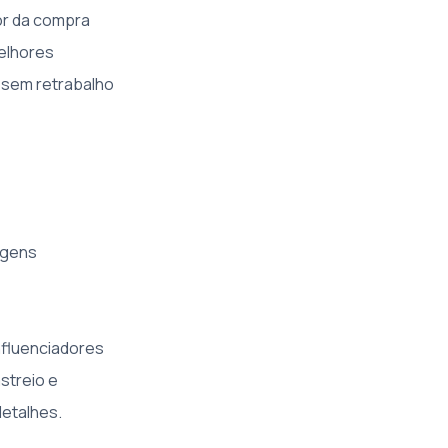
or da compra
melhores
s sem retrabalho
agens
nfluenciadores
streio e
etalhes.