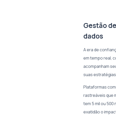
Gestão de 
dados
A era de confian
em tempo real, co
acompanham seus 
suas estratégias
Plataformas como
rastreáveis que 
tem 5 mil ou 500
exatidão o impac