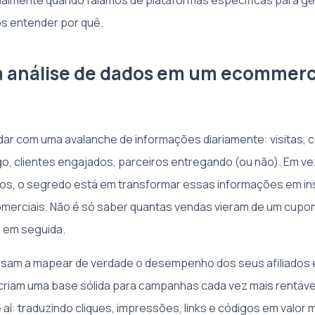
cialmente quando falamos de plataformas específicas para g
s entender por quê.
a análise de dados em um ecommer
lidar com uma avalanche de informações diariamente: visitas,
go, clientes engajados, parceiros entregando (ou não). Em v
s, o segredo está em transformar essas informações em ins
merciais. Não é só saber quantas vendas vieram de um cupo
r em seguida.
ssam a mapear de verdade o desempenho dos seus afiliados 
 criam uma base sólida para campanhas cada vez mais rentáve
aí: traduzindo cliques, impressões, links e códigos em valor 