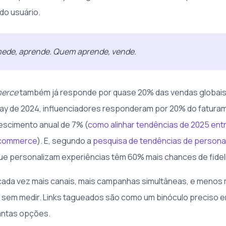
do usuário.
de, aprende. Quem aprende, vende.
merce
também já responde por quase 20% das vendas globais
y de 2024, influenciadores responderam por 20% do fatura
escimento anual de 7% (
como alinhar tendências de 2025 ent
-commerce
). E, segundo a
pesquisa de tendências de persona
e personalizam experiências têm 60% mais chances de fideli
 cada vez mais canais, mais campanhas simultâneas, e meno
r sem medir. Links tagueados são como um binóculo preciso 
tantas opções.