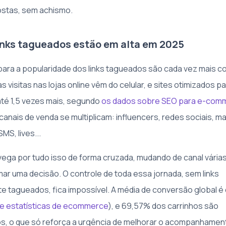
stas, sem achismo.
inks tagueados estão em alta em 2025
para a popularidade dos links tagueados são cada vez mais c
s visitas nas lojas online vêm do celular, e sites otimizados p
té 1,5 vezes mais, segundo
os dados sobre SEO para e-com
 canais de venda se multiplicam: influencers, redes sociais, m
MS, lives...
vega por tudo isso de forma cruzada, mudando de canal vária
ar uma decisão. O controle de toda essa jornada, sem links
e tagueados, fica impossível. A média de conversão global é
e estatísticas de ecommerce
), e 69,57% dos carrinhos são
, o que só reforça a urgência de melhorar o acompanhamen