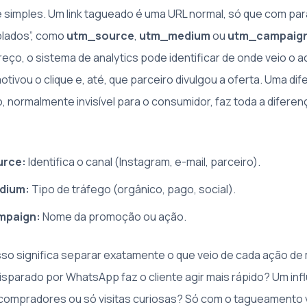
é simples. Um link tagueado é uma URL normal, só que com pa
plados”, como
utm_source
,
utm_medium
ou
utm_campaig
ço, o sistema de analytics pode identificar de onde veio o a
ivou o clique e, até, que parceiro divulgou a oferta. Uma dife
 normalmente invisível para o consumidor, faz toda a diferen
rce:
Identifica o canal (Instagram, e-mail, parceiro).
dium:
Tipo de tráfego (orgânico, pago, social).
mpaign:
Nome da promoção ou ação.
isso significa separar exatamente o que veio de cada ação de
sparado por WhatsApp faz o cliente agir mais rápido? Um inf
compradores ou só visitas curiosas? Só com o tagueamento 