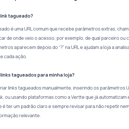
link tagueado?
ueado é uma URL comum que recebe parâmetros extras, cha
icar de onde veio o acesso, por exemplo, de qual parceiro ou
tros aparecem depois do “?” na URL e ajudam a loja a analis
de cada ação.
links tagueados para minha loja?
riar links tagueados manualmente, inserindo os parâmetros 
link, ou usando plataformas como a Vertte que já automatizam
 é ter um padrão claro e sempre revisar para não repetir n
ormação relevante.