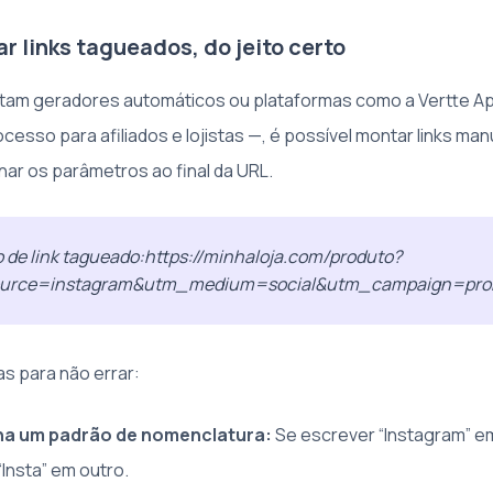
r links tagueados, do jeito certo
tam geradores automáticos ou plataformas como a Vertte Ap
ocesso para afiliados e lojistas —, é possível montar links ma
nar os parâmetros ao final da URL.
 de link tagueado:https://minhaloja.com/produto?
urce=instagram&utm_medium=social&utm_campaign=pr
s para não errar:
a um padrão de nomenclatura:
Se escrever “Instagram” e
Insta” em outro.