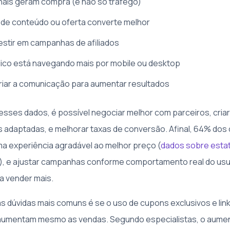
nais geram compra (e não só tráfego)
o de conteúdo ou oferta converte melhor
estir em campanhas de afiliados
lico está navegando mais por mobile ou desktop
iar a comunicação para aumentar resultados
sses dados, é possível negociar melhor com parceiros, criar
 adaptadas, e melhorar taxas de conversão. Afinal, 64% dos 
a experiência agradável ao melhor preço (
dados sobre estat
), e ajustar campanhas conforme comportamento real do usu
a vender mais.
as dúvidas mais comuns é se o uso de cupons exclusivos e lin
umentam mesmo as vendas. Segundo especialistas, o aume