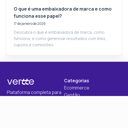
O que é uma embaixadora de marca e como
funciona esse papel?
17 de janeiro de 2026
Descubra o que é embaixadora de marca, como
funciona, e como gerenciar resultados com links,
cupons e comissões.
Categorias
Ecommerce
Plataforma completa para
Gestão
gestão automatizada de
Afiliados
afiliados e influenciadores,
Dados
com integrações,
Automação
rastreamento e insights
Marketing Digital
em tempo real.