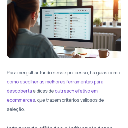
Para mergulhar fundo nesse processo, há guias como
como escolher as melhores ferramentas para
descoberta
e dicas de
outreach efetivo em
ecommerces
, que trazem critérios valiosos de
seleção.